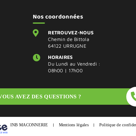
Nos coordonnées
RETROUVEZ-NOUS
Chemin de Bittola
64122 URRUGNE
HORAIRES
Du Lundi au Vendredi :
08h00 | 17h00
VOUS AVEZ DES QUESTIONS ?
|
|
INB MACONNERIE
Mentions légales
Politique de confiden