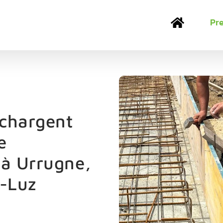
Pr
 chargent
e
 à Urrugne,
e-Luz