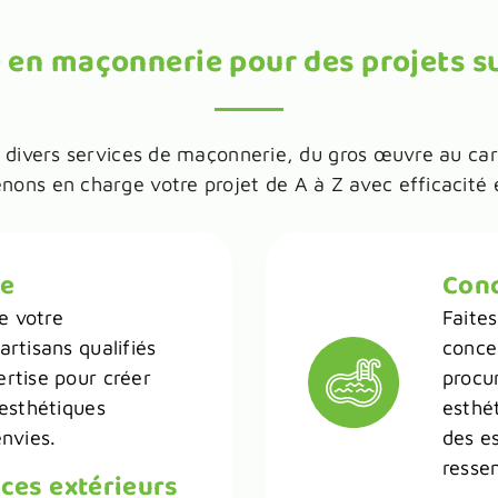
e en maçonnerie pour des projets s
ivers services de maçonnerie, du gros œuvre au carre
nons en charge votre projet de A à Z avec efficacité 
re
Conc
e votre
Faites
artisans qualifiés
concep
rtise pour créer
procur
 esthétiques
esthét
nvies.
des es
resse
es extérieurs