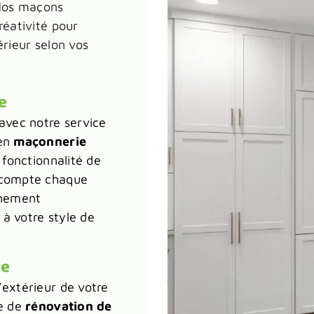
 Nos maçons
réativité pour
érieur selon vos
e
avec notre service
 en
maçonnerie
 fonctionnalité de
 compte chaque
nnement
à votre style de
re
’extérieur de votre
ce de
rénovation de