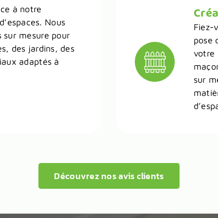
âce à notre
Créa
d’espaces. Nous
Fiez-v
s sur mesure pour
pose 
s, des jardins, des
votre
viaux adaptés à
maçons
sur m
matièr
d’esp
Découvrez nos avis clients